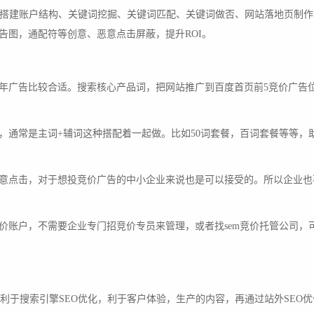
：搭建账户结构、关键词挖掘、关键词匹配、关键词做否、网站落地页制作
告图，通配符等创意、恶意点击屏蔽，提升ROI。
年广告比较合适。搜索核心产品词，把网站推广到百度首页前5竞价广告
，通常是主词+辅词这种搭配着一起做。比如50词套餐，百词套餐等等，
意点击，对于想投竞价广告的中小企业来说也是可以接受的。所以企业也
价账户，不需要企业专门招竞价专员来管理，或者找sem竞价托管公司，
利于搜索引擎SEO优化，利于客户体验，生产的内容，再通过站外SEO优