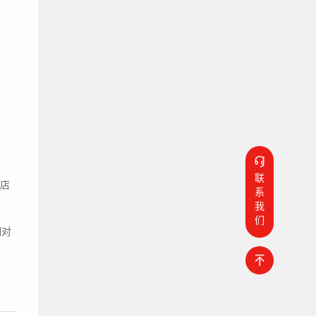
部
电话：13024117839 张工
邮箱：office@zhubiaotech.com
QQ：943345387
地址：上海市宝山区沪太路5589号D座
联
化店
系
我
们
相对